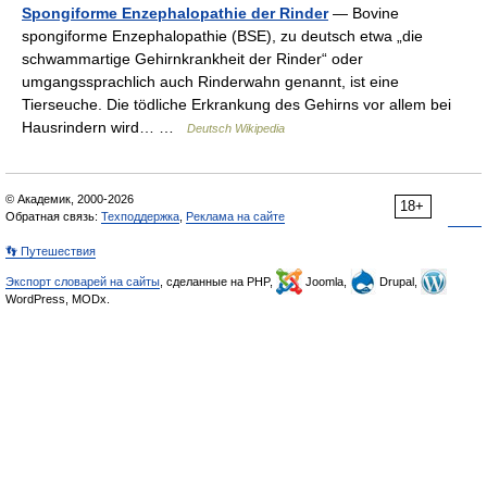
Spongiforme Enzephalopathie der Rinder
— Bovine
spongiforme Enzephalopathie (BSE), zu deutsch etwa „die
schwammartige Gehirnkrankheit der Rinder“ oder
umgangssprachlich auch Rinderwahn genannt, ist eine
Tierseuche. Die tödliche Erkrankung des Gehirns vor allem bei
Hausrindern wird… …
Deutsch Wikipedia
© Академик, 2000-2026
18+
Обратная связь:
Техподдержка
,
Реклама на сайте
👣 Путешествия
Экспорт словарей на сайты
, сделанные на PHP,
Joomla,
Drupal,
WordPress, MODx.