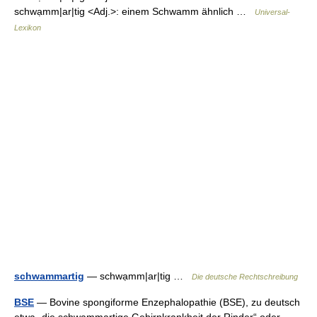
schwạmm|ar|tig <Adj.>: einem Schwamm ähnlich …
Universal-
Lexikon
schwammartig
— schwạmm|ar|tig …
Die deutsche Rechtschreibung
BSE
— Bovine spongiforme Enzephalopathie (BSE), zu deutsch