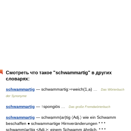
Смотреть что такое "schwammartig" в других
словарях:
schwammartig
— schwammartig:⇨weich(1,a) …
Das Wörterbuch
der Synonyme
schwammartig
— ↑spongiös …
Das große Fremdwörterbuch
schwammartig
— schwạmm|ar|tig 〈Adj.〉 wie ein Schwamm
beschaffen ● schwammartige Hirnveränderungen * * *
schwạmm|ar|tig <Adj.>: einem Schwamm ähnlich. * * *